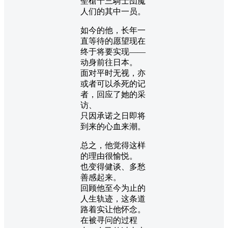
聖槍十三騎士団魔
人们的其中一员。
如今的他，长年一
直等待的愿望现在
终于将要实现——
动身前往日本。
面对平时无视，亦
或者可以杀死的记
者，回应了她的采
访、
只因承诺之日即将
到来的心血来潮。
总之，他觉得这样
的理由很愉悦。
也变得健谈、多愁
善感起来。
回顾他至今为止的
人生轨迹，这条道
路着实让他怀念。
在被寻问的过程