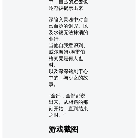
中，自己的过去也
逐渐被揭示出来
深陷入灵魂中对自
己血脉的诅咒。以
及水银无法抹消的
业行。
当他自我意识到、
威尔海姆•埃雷伯
格究竟是何人也
时、
以及深深铭刻于心
中的，与少女的故
事。
“全部，全部都说
出来。从相遇的那
刻开始，直到结束
之时。”
游戏截图