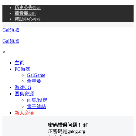
历史公告
告示
藏音阁
动听
帮助中心
教程
Gal領域
Gal領域
×
主页
PC游戏
GalGame
全年龄
游戏CG
图集资源
画集/设定
電子雑誌
新人必读
密码错误问题！
解
压密码是galcg.org