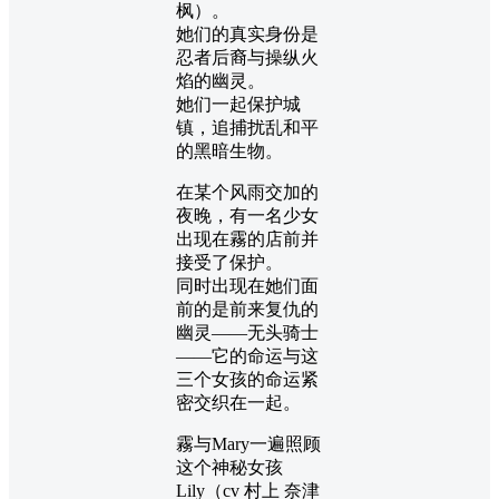
枫）。
她们的真实身份是
忍者后裔与操纵火
焰的幽灵。
她们一起保护城
镇，追捕扰乱和平
的黑暗生物。
在某个风雨交加的
夜晚，有一名少女
出现在霧的店前并
接受了保护。
同时出现在她们面
前的是前来复仇的
幽灵——无头骑士
——它的命运与这
三个女孩的命运紧
密交织在一起。
霧与Mary一遍照顾
这个神秘女孩
Lily（cv 村上 奈津