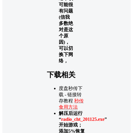
可能很
有问题
(信我
多数绝
对是这
个原
因)，
可以切
换下网
络，
下载相关
度盘秒传下
载 - 链接转
存教程
秒传
食用方法
解压后运行
“
radio_cht_201125.exe
”
开始游戏；
添加5%恢复