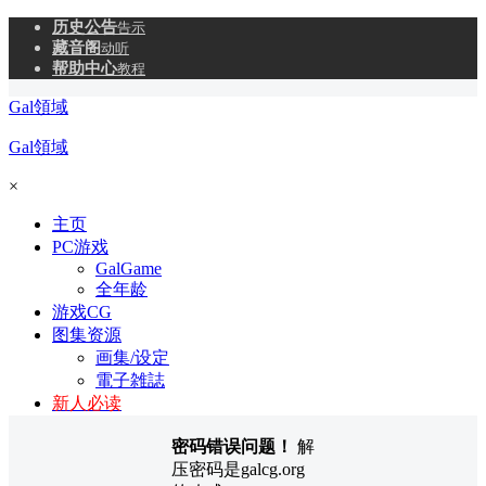
历史公告
告示
藏音阁
动听
帮助中心
教程
Gal領域
Gal領域
×
主页
PC游戏
GalGame
全年龄
游戏CG
图集资源
画集/设定
電子雑誌
新人必读
密码错误问题！
解
压密码是galcg.org