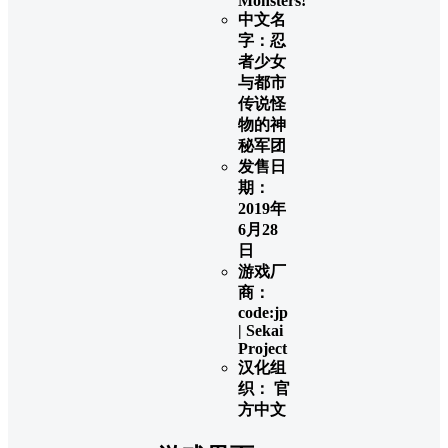
Monsters!
中文名
字：忍
者少女
与都市
传说怪
物的神
秘军团
发售日
期：
2019年
6月28
日
游戏厂
商：
code:jp
| Sekai
Project
汉化组
织： 官
方中文