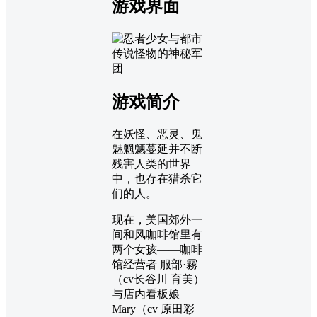
游戏界面
游戏简介
在妖怪、恶灵、鬼
魅魍魉蔓延并不断
残害人类的世界
中，也存在猎杀它
们的人。
现在，美国郊外一
间和风咖啡馆里有
两个女孩——咖啡
馆经营者 服部·霧
（cv长谷川 育美）
与店内看板娘
Mary（cv 原田彩