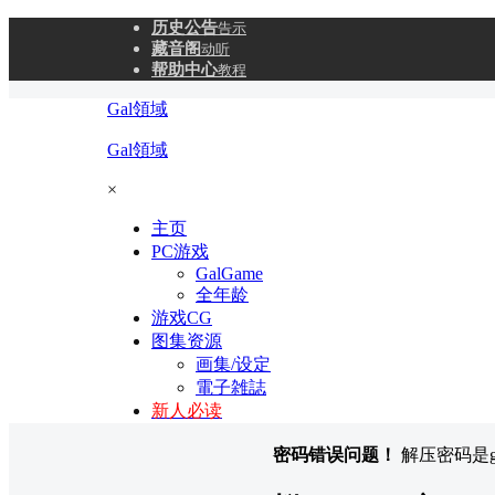
历史公告
告示
藏音阁
动听
帮助中心
教程
Gal領域
Gal領域
×
主页
PC游戏
GalGame
全年龄
游戏CG
图集资源
画集/设定
電子雑誌
新人必读
密码错误问题！
解压密码是gal