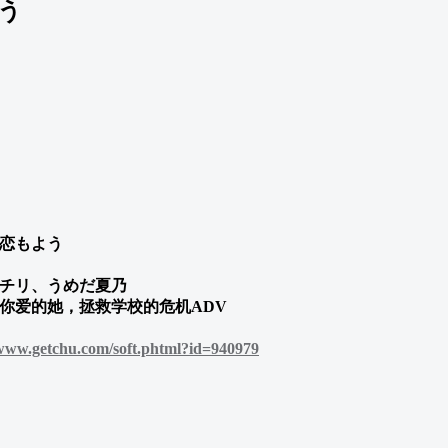
う
恋もよう
チリ、うめだ夏乃
你爱的她，拯救学校的危机ADV
/www.getchu.com/soft.phtml?id=940979