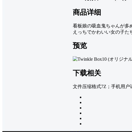
商品详细
看板娘の吸血鬼ちゃんが多
えっちでかわいい女の子たち
预览
下载相关
文件压缩格式7Z；手机用户