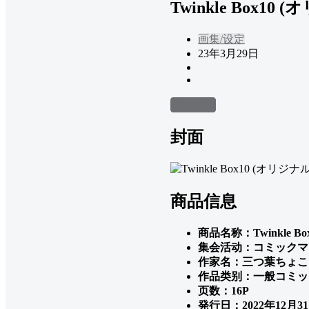
Twinkle Box10 
画集/设定
23年3月29日
前往下载
封面
商品信息
商品名称：Twinkle Bo
集会活动：コミックマー
作家名：三つ葉ちょこ
作品类别：一般コミッ
页数：16P
発行日：2022年12月3