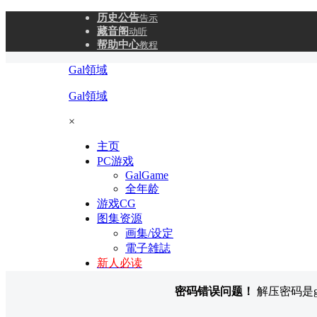
历史公告
告示
藏音阁
动听
帮助中心
教程
Gal領域
Gal領域
×
主页
PC游戏
GalGame
全年龄
游戏CG
图集资源
画集/设定
電子雑誌
新人必读
密码错误问题！
解压密码是gal