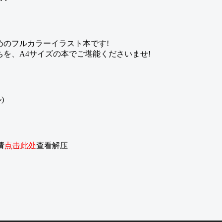
めのフルカラーイラスト本です!
を、A4サイズの本でご堪能くださいませ!
请
点击此处
查看解压