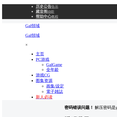
历史公告
告示
藏音阁
动听
帮助中心
教程
Gal領域
Gal領域
×
主页
PC游戏
GalGame
全年龄
游戏CG
图集资源
画集/设定
電子雑誌
新人必读
密码错误问题！
解压密码是gal