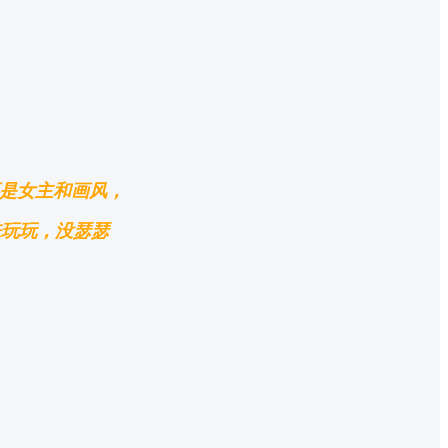
还是女主和画风，
来玩玩，没瑟瑟