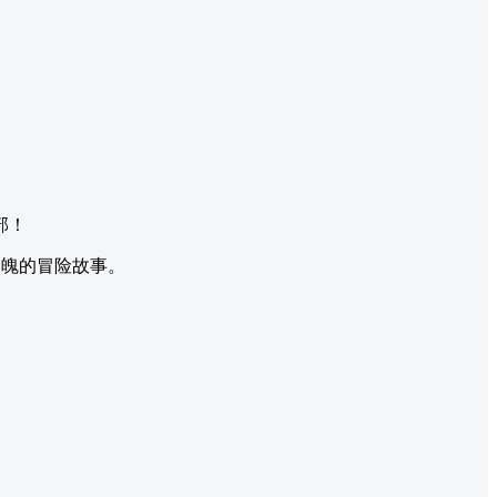
部！
动魄的冒险故事。