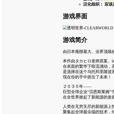
汉化组织： 应该
游戏界面
游戏简介
由日本规模最大、业界顶级的
本作由タカヒロ老师原案、l
在表面的繁华下暗流涌动，
是选择在这个乌托邦里随波
现在你的手中抓住了未来！
２０３５年――
巨型全球企业“贝恩斯莱姆”
在全世界掀起了新能源的发
人类在无穷无尽的新能源上
聚集起全球最尖端的技术，