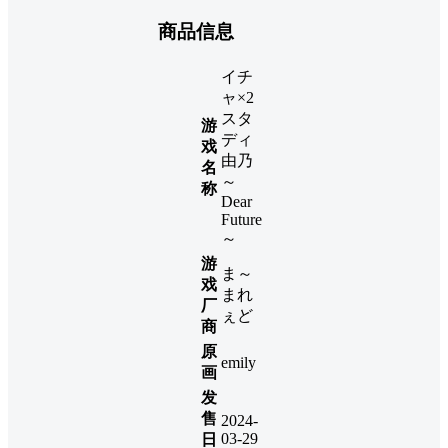
商品信息
イチ
ャ×2
スタ
游
ディ
戏
由乃
名
～
称
Dear
Future
～
游
ま～
戏
まれ
厂
ぇど
商
原
emily
画
发
售
2024-
03-29
日