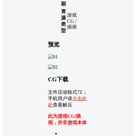
期
资
游戏
源
CG /
类
插画
型
预览
CG下载
文件压缩格式7Z；
手机用户请
点击此
处
查看解压
此为游戏CG/插
画，并非游戏本体