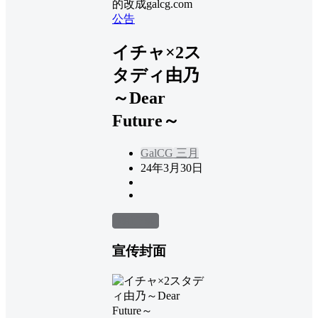
的改成galcg.com
公告
イチャ×2ス
タディ由乃
～Dear
Future～
GalCG
三月
24年3月30日
前往下载
宣传封面