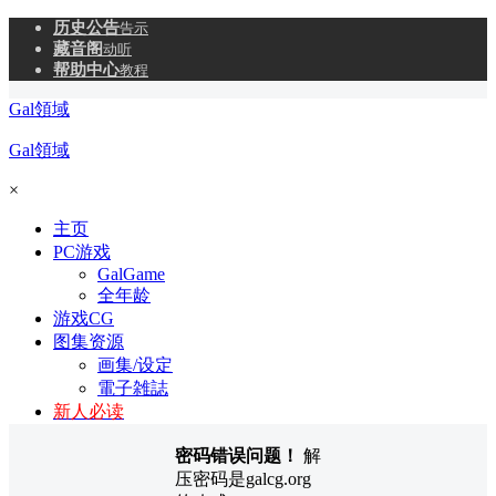
历史公告
告示
藏音阁
动听
帮助中心
教程
Gal領域
Gal領域
×
主页
PC游戏
GalGame
全年龄
游戏CG
图集资源
画集/设定
電子雑誌
新人必读
密码错误问题！
解
压密码是galcg.org