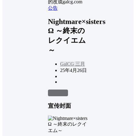
的改成galcg.com
公告
Nightmare×sisters
Ω ～終末の
レクイエム
～
GalCG
三月
25年4月26日
前往下载
宣传封面