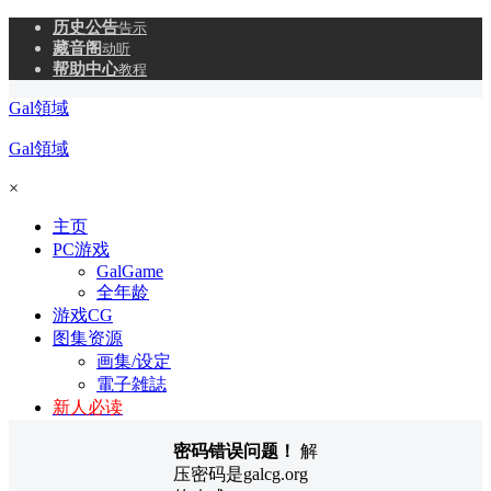
历史公告
告示
藏音阁
动听
帮助中心
教程
Gal領域
Gal領域
×
主页
PC游戏
GalGame
全年龄
游戏CG
图集资源
画集/设定
電子雑誌
新人必读
密码错误问题！
解
压密码是galcg.org