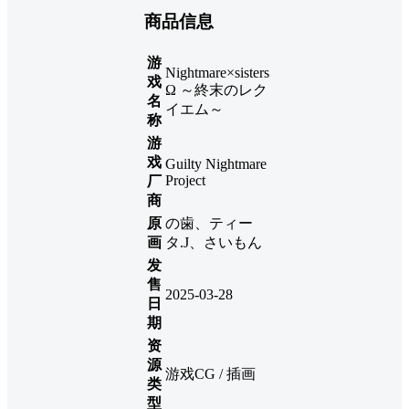
商品信息
游
Nightmare×sisters
戏
Ω ～終末のレク
名
イエム～
称
游
戏
Guilty Nightmare
Project
厂
商
原
の歯、ティー
画
タ.J、さいもん
发
售
2025-03-28
日
期
资
源
游戏CG / 插画
类
型