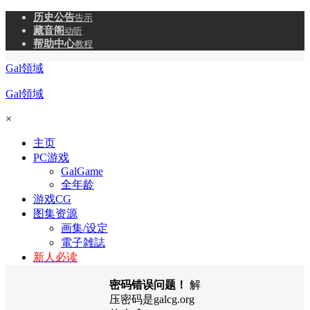
历史公告
告示
藏音阁
动听
帮助中心
教程
Gal領域
Gal領域
×
主页
PC游戏
GalGame
全年龄
游戏CG
图集资源
画集/设定
電子雑誌
新人必读
密码错误问题！
解
压密码是galcg.org