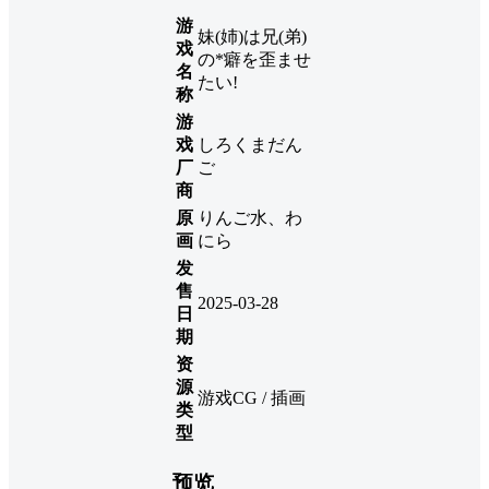
游
妹(姉)は兄(弟)
戏
の*癖を歪ませ
名
たい!
称
游
戏
しろくまだん
厂
ご
商
原
りんご水、わ
画
にら
发
售
2025-03-28
日
期
资
源
游戏CG / 插画
类
型
预览