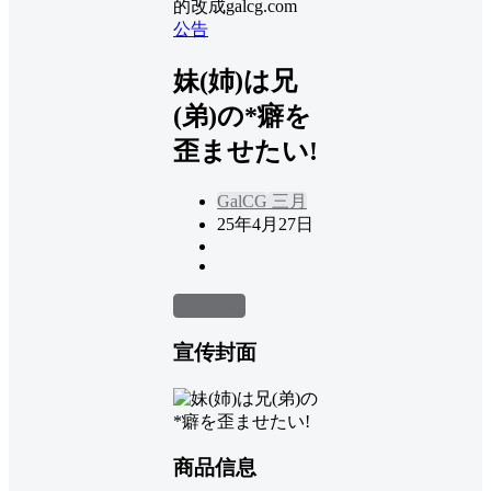
的改成galcg.com
公告
妹(姉)は兄
(弟)の*癖を
歪ませたい!
GalCG
三月
25年4月27日
前往下载
宣传封面
商品信息