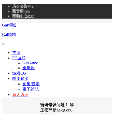
历史公告
告示
藏音阁
动听
帮助中心
教程
Gal領域
Gal領域
×
主页
PC游戏
GalGame
全年龄
游戏CG
图集资源
画集/设定
電子雑誌
新人必读
密码错误问题！
解
压密码是galcg.org