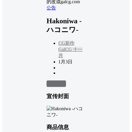
的改成galcg.com
公告
Hakoniwa -
ハコニワ-
CG新作
GalCG
十一
月
1月3日
前往下载
宣传封面
商品信息