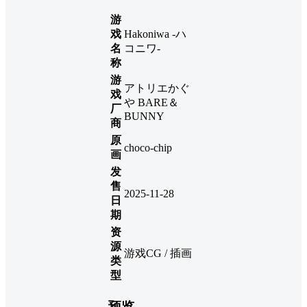
游
戏
Hakoniwa -ハ
名
コニワ-
称
游
アトリエかぐ
戏
や BARE＆
厂
BUNNY
商
原
choco-chip
画
发
售
2025-11-28
日
期
资
源
游戏CG / 插画
类
型
预览