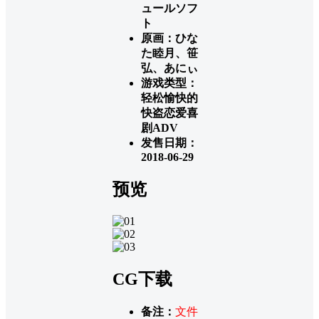
ュールソフ
ト
原画：ひな
た睦月、笹
弘、あにぃ
游戏类型：
轻松愉快的
快盗恋爱喜
剧ADV
发售日期：
2018-06-29
预览
CG下载
备注：
文件