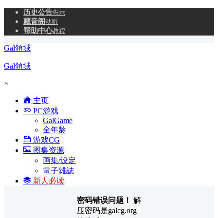
历史公告
告示
藏音阁
动听
帮助中心
教程
Gal領域
Gal領域
×
主页
PC游戏
GalGame
全年龄
游戏CG
图集资源
画集/设定
電子雑誌
新人必读
密码错误问题！
解
压密码是galcg.org