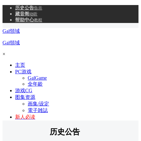
历史公告
告示
藏音阁
动听
帮助中心
教程
Gal領域
Gal領域
×
主页
PC游戏
GalGame
全年龄
游戏CG
图集资源
画集/设定
電子雑誌
新人必读
历史公告