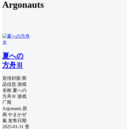
Argonauts
夏への
方舟Ⅲ
宣传封面 商
品信息 游戏
名称 夏への
方舟Ⅲ 游戏
厂商
Argonauts 原
画 やまかぜ
嵐 发售日期
2025-01-31 资