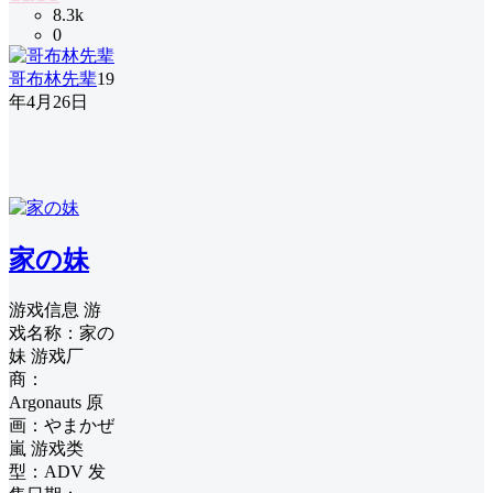
8.3k
0
哥布林先辈
19
年4月26日
家の妹
游戏信息 游
戏名称：家の
妹 游戏厂
商：
Argonauts 原
画：やまかぜ
嵐 游戏类
型：ADV 发