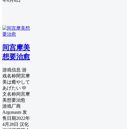
年6月8日
间宫摩美
想要治愈
游戏信息 游
戏名称間宮摩
美は癒やして
あげたい 中
文名称间宫摩
美想要治愈
游戏厂商
Argonauts 发
售日期2022年
4月28日 汉化