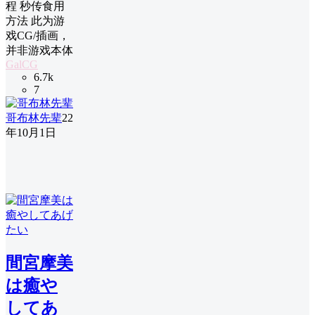
程 秒传食用
方法 此为游
戏CG/插画，
并非游戏本体
GalCG
6.7k
7
哥布林先辈
22
年10月1日
間宮摩美
は癒や
してあ