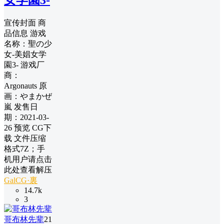
宣传封面 商
品信息 游戏
名称：聖の少
女-美娼女学
園3- 游戏厂
商：
Argonauts 原
画：やまかぜ
嵐 发售日
期：2021-03-
26 预览 CG下
载 文件压缩
格式7Z；手
机用户请点击
此处查看解压
GalCG·裏
14.7k
3
哥布林先辈
21