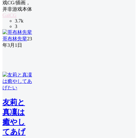
戏CG/插画，
并非游戏本体
GalCG
3.7k
3
哥布林先辈
23
年3月1日
友莉と
真凜は
癒やし
てあげ