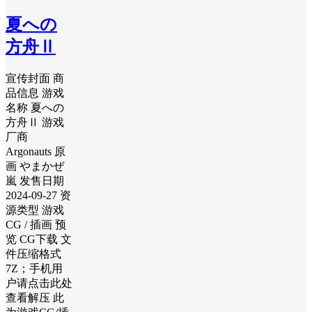
夏への
方舟Ⅱ
宣传封面 商
品信息 游戏
名称 夏への
方舟Ⅱ 游戏
厂商
Argonauts 原
画 やまかぜ
嵐 发售日期
2024-09-27 资
源类型 游戏
CG / 插画 预
览 CG下载 文
件压缩格式
7Z；手机用
户请点击此处
查看解压 此