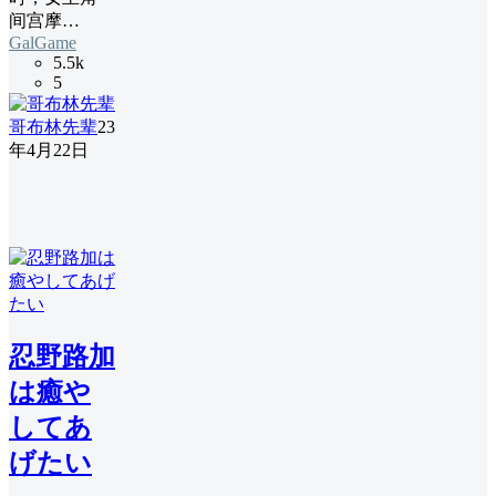
间宫摩…
GalGame
5.5k
5
哥布林先辈
23
年4月22日
忍野路加
は癒や
してあ
げたい