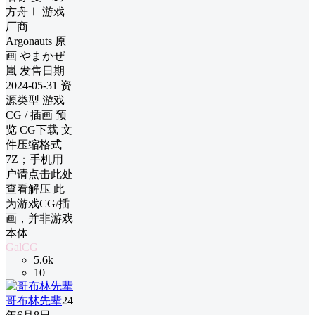
方舟Ⅰ 游戏
厂商
Argonauts 原
画 やまかぜ
嵐 发售日期
2024-05-31 资
源类型 游戏
CG / 插画 预
览 CG下载 文
件压缩格式
7Z；手机用
户请点击此处
查看解压 此
为游戏CG/插
画，并非游戏
本体
GalCG
5.6k
10
哥布林先辈
24