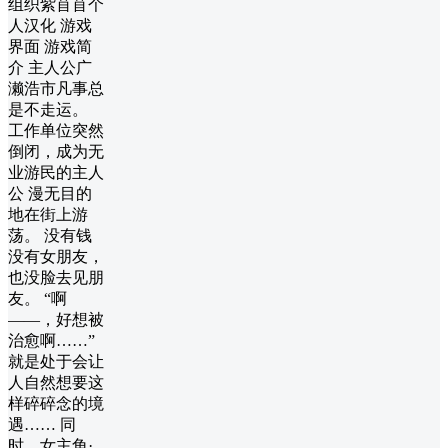
组织紫苜苜个
人汉化 游戏
界面 游戏简
介 主人公广
濑浩市凡事总
是不走运。
工作单位突然
倒闭，成为无
业游民的主人
公 漫无目的
地在街上游
荡。 没有钱
没有女朋友，
也没脸去见朋
友。 “啊
——，好想被
治愈啊……”
就是处于会让
人自然想要这
样碎碎念的境
遇…… 同
时，女主角·