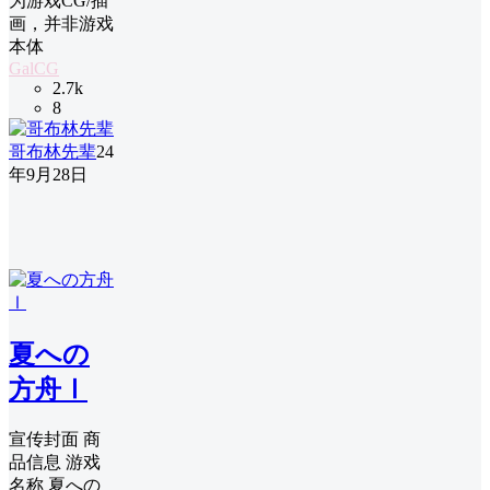
为游戏CG/插
画，并非游戏
本体
GalCG
2.7k
8
哥布林先辈
24
年9月28日
夏への
方舟Ⅰ
宣传封面 商
品信息 游戏
名称 夏への