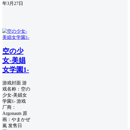
年3月27日
空の少
女-美娼
女学園1-
游戏封面 游
戏名称：空の
少女-美娼女
学園1- 游戏
厂商：
Argonauts 原
画：やまかぜ
嵐 发售日