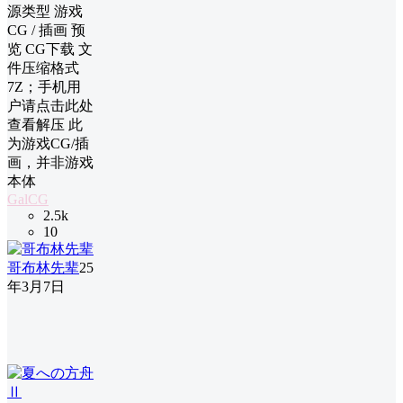
源类型 游戏
CG / 插画 预
览 CG下载 文
件压缩格式
7Z；手机用
户请点击此处
查看解压 此
为游戏CG/插
画，并非游戏
本体
GalCG
2.5k
10
哥布林先辈
25
年3月7日