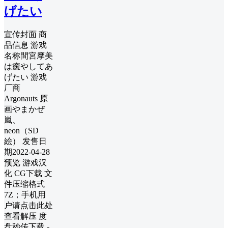
げたい
宣传封面 商
品信息 游戏
名称間宮摩美
は癒やしてあ
げたい 游戏
厂商
Argonauts 原
画やまかぜ
嵐、
neon（SD
絵） 发售日
期2022-04-28
预览 游戏汉
化 CG下载 文
件压缩格式
7Z；手机用
户请点击此处
查看解压 度
盘秒传下载 -