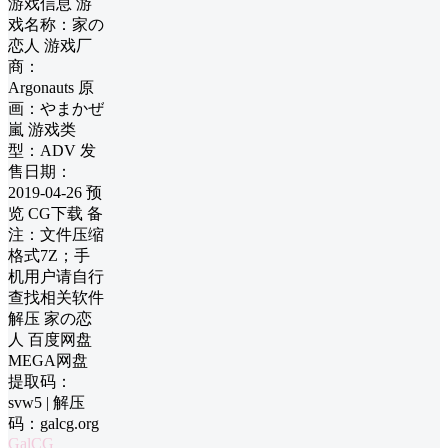
游戏信息 游
戏名称：家の
恋人 游戏厂
商：
Argonauts 原
画：やまかぜ
嵐 游戏类
型：ADV 发
售日期：
2019-04-26 预
览 CG下载 备
注：文件压缩
格式7Z；手
机用户请自行
查找相关软件
解压 家の恋
人 百度网盘
MEGA网盘
提取码：
svw5 | 解压
码：galcg.org
GalCG