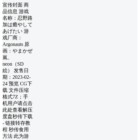
宣传封面 商
品信息 游戏
名称：忍野路
加は癒やして
あげたい 游
戏厂商：
Argonauts 原
画：やまかぜ
嵐、
neon（SD
絵） 发售日
期：2023-02-
24 预览 CG下
载 文件压缩
格式7Z；手
机用户请点击
此处查看解压
度盘秒传下载
- 链接转存教
程 秒传食用
方法 此为游