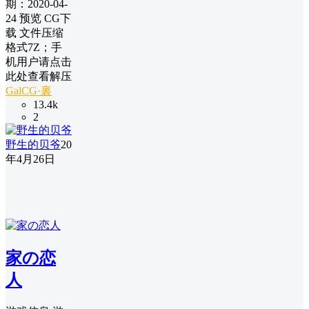
期：2020-04-
24 预览 CG下
载 文件压缩
格式7Z；手
机用户请点击
此处查看解压
GalCG·裏
13.4k
2
野生的贝爷
20
年4月26日
家の恋
人