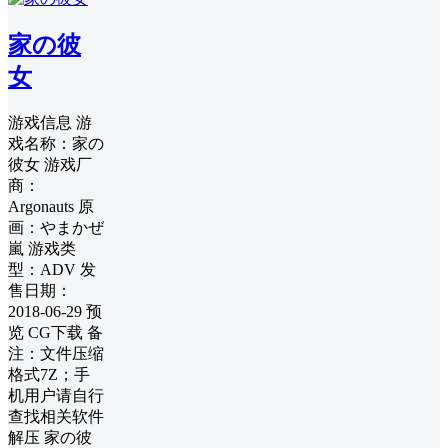
家の彼
女
游戏信息 游
戏名称：家の
彼女 游戏厂
商：
Argonauts 原
画：やまかぜ
嵐 游戏类
型：ADV 发
售日期：
2018-06-29 预
览 CG下载 备
注：文件压缩
格式7Z；手
机用户请自行
查找相关软件
解压 家の彼