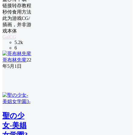
链接转存教程
秒传食用方法
此为游戏CG/
插画，并非游
戏本体
GalCG
5.2k
6
哥布林先辈
22
年5月1日
聖の少
女-美娼
女学園3-