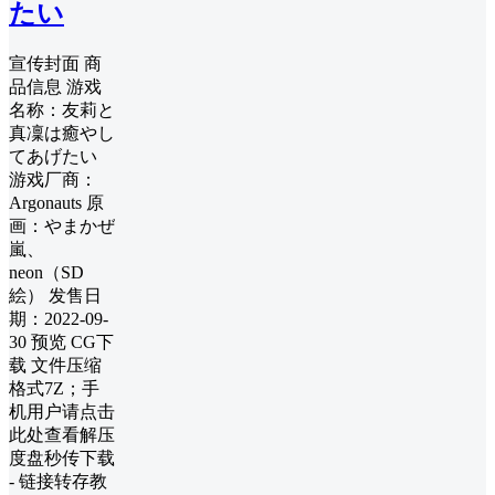
たい
宣传封面 商
品信息 游戏
名称：友莉と
真凜は癒やし
てあげたい
游戏厂商：
Argonauts 原
画：やまかぜ
嵐、
neon（SD
絵） 发售日
期：2022-09-
30 预览 CG下
载 文件压缩
格式7Z；手
机用户请点击
此处查看解压
度盘秒传下载
- 链接转存教