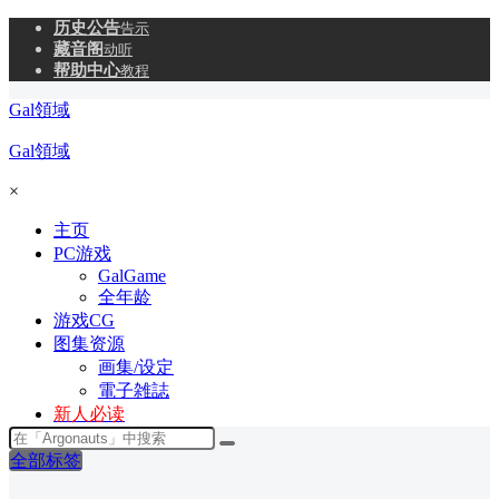
历史公告
告示
藏音阁
动听
帮助中心
教程
Gal領域
Gal領域
×
主页
PC游戏
GalGame
全年龄
游戏CG
图集资源
画集/设定
電子雑誌
新人必读
全部标签