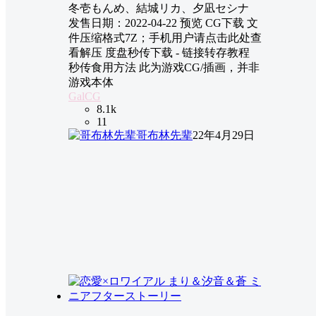
冬壱もんめ、結城リカ、夕凪セシナ
发售日期：2022-04-22 预览 CG下载 文
件压缩格式7Z；手机用户请点击此处查
看解压 度盘秒传下载 - 链接转存教程
秒传食用方法 此为游戏CG/插画，并非
游戏本体
GalCG
8.1k
11
哥布林先辈
22年4月29日