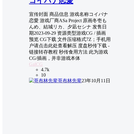
コイバナ恋愛
宣传封面 商品信息 游戏名称コイバナ
恋愛 游戏厂商ASa Project 原画冬壱も
んめ、結城リカ、夕凪セシナ 发售日
期2023-09-29 资源类型游戏CG / 插画
预览 CG下载 文件压缩格式7Z；手机用
户请点击此处查看解压 度盘秒传下载 -
链接转存教程 秒传食用方法 此为游戏
CG/插画，并非游戏本体
GalCG
4.7k
10
哥布林先辈
23年10月11日