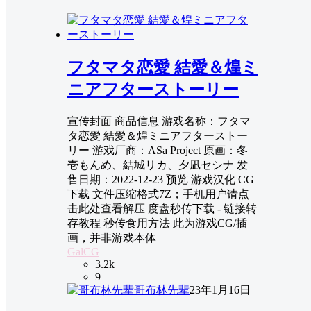
フタマタ恋愛 結愛＆煌ミ
ニアフターストーリー
宣传封面 商品信息 游戏名称：フタマ
タ恋愛 結愛＆煌ミニアフターストー
リー 游戏厂商：ASa Project 原画：冬
壱もんめ、結城リカ、夕凪セシナ 发
售日期：2022-12-23 预览 游戏汉化 CG
下载 文件压缩格式7Z；手机用户请点
击此处查看解压 度盘秒传下载 - 链接转
存教程 秒传食用方法 此为游戏CG/插
画，并非游戏本体
GalCG
3.2k
9
哥布林先辈
23年1月16日