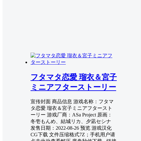
フタマタ恋愛 瑠衣＆宮子
ミニアフターストーリー
宣传封面 商品信息 游戏名称：フタマ
タ恋愛 瑠衣＆宮子ミニアフタースト
ーリー 游戏厂商：ASa Project 原画：
冬壱もんめ、結城リカ、夕凪セシナ
发售日期：2022-08-26 预览 游戏汉化
CG下载 文件压缩格式7Z；手机用户请