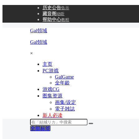
历史公告
告示
藏音阁
动听
帮助中心
教程
Gal領域
Gal領域
×
主页
PC游戏
GalGame
全年龄
游戏CG
图集资源
画集/设定
電子雑誌
新人必读
全部标签