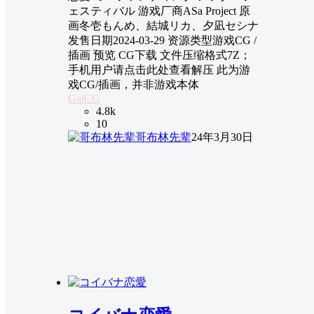
ェスティバル 游戏厂商ASa Project 原
画冬壱もんめ、結城リカ、夕凪セシナ
发售日期2024-03-29 资源类型游戏CG /
插画 预览 CG下载 文件压缩格式7Z；
手机用户请点击此处查看解压 此为游
戏CG/插画，并非游戏本体
GalCG
4.8k
10
哥布林先辈
24年3月30日