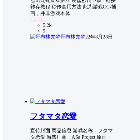
点击此处查看解压 度盘秒传下载 - 链接
转存教程 秒传食用方法 此为游戏CG/插
画，并非游戏本体
GalCG
5.2k
9
哥布林先辈
22年8月28日
フタマタ恋愛
宣传封面 商品信息 游戏名称：フタマ
タ恋愛 游戏厂商：ASa Project 原画：